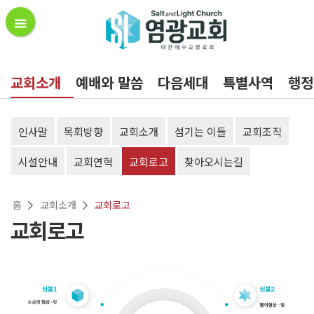
교회소개
예배와 말씀
다음세대
특별사역
행정
인사말
목회방향
교회소개
섬기는 이들
교회조직
시설안내
교회연혁
교회로고
찾아오시는길
홈
교회소개
교회로고
교회로고