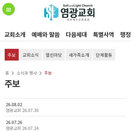
교회소개
예배와 말씀
다음세대
특별사역
행정
주보
교회소식
열린마당
새가족소개
단체활동
홈
소식과 행사
주보
주보
26.08.02
염광교회 26.07.30
26.07.26
염광교회 26.07.24