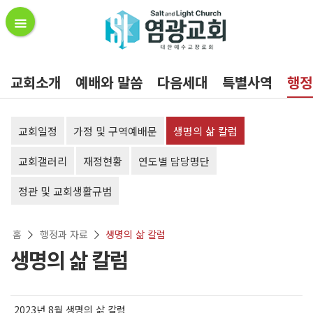
교회소개
예배와 말씀
다음세대
특별사역
행정
교회일정
가정 및 구역예배문
생명의 삶 칼럼
교회갤러리
재정현황
연도별 담당명단
정관 및 교회생활규범
홈
행정과 자료
생명의 삶 칼럼
생명의 삶 칼럼
2023년 8월 생명의 삶 칼럼